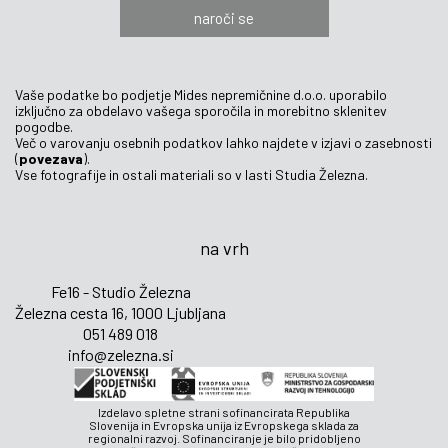
naroči se
Vaše podatke bo podjetje Mides nepremičnine d.o.o. uporabilo
izključno za obdelavo vašega sporočila in morebitno sklenitev
pogodbe.
Več o varovanju osebnih podatkov lahko najdete v izjavi o zasebnosti
(
povezava
).
Vse fotografije in ostali materiali so v lasti Studia Železna.
na vrh
Fe16 - Studio Železna
Železna cesta 16, 1000 Ljubljana
051 489 018
info@zelezna.si
Izdelavo spletne strani sofinancirata Republika
Slovenija in Evropska unija iz Evropskega sklada za
regionalni razvoj. Sofinanciranje je bilo pridobljeno