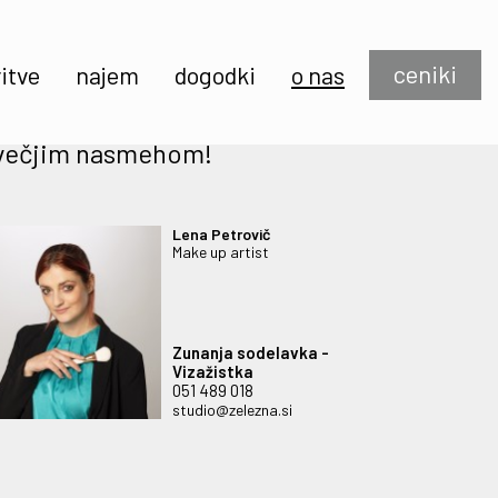
ceniki
itve
najem
dogodki
o nas
ajvečjim nasmehom!
Lena Petrovič
Make up artist
Zunanja sodelavka -
Vizažistka
051 489 018
studio@zelezna.si