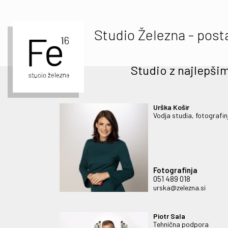
Studio Železna - post
Studio z najlepši
Urška Košir
Vodja studia, fotografin
Fotografinja
051 489 018
urska@zelezna.si
Piotr Sala
Tehnična podpora