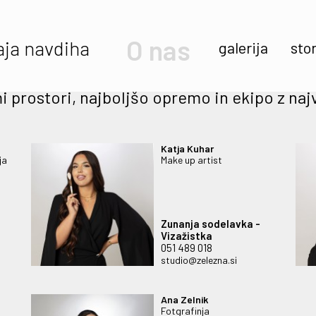
O nas
aja navdiha
galerija
stor
mi prostori, najboljšo opremo in ekipo z n
Katja Kuhar
ja
Make up artist
Zunanja sodelavka -
Vizažistka
051 489 018
studio@zelezna.si
Ana Zelnik
Fotgrafinja