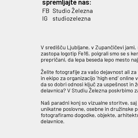
spremljajte nas:
FB
Studio Železna
IG
studiozelezna
V središču Ljubljane, v Zupančičevi jami, 
zastopa logotip Fe16, poigrali smo se s 
prepričani, da lepa beseda lepo mesto naj
Želite fotografije za vašo dejavnost ali 
in ekipo za organizacijo 'high end' online
da so dobri odnosi ključ za uspešnost in ž
delavnica? V Studiu Železna poskrbimo za 
Naš paradni konj so vizualne storitve, saj 
unikatne poslovne, osebne in družinske po
fotografiramo dogodke, objekte, arhitekt
delavnice.