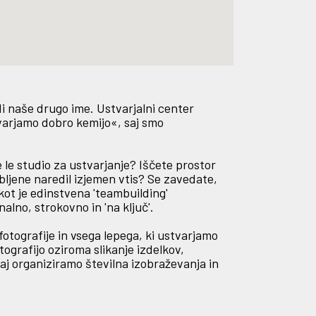
udi naše drugo ime. Ustvarjalni center
varjamo dobro kemijo«, saj smo
 le studio za ustvarjanje? Iščete prostor
abljene naredil izjemen vtis? Se zavedate,
 kot je edinstvena 'teambuilding'
alno, strokovno in 'na ključ'.
 fotografije in vsega lepega, ki ustvarjamo
ografijo oziroma slikanje izdelkov,
aj organiziramo številna izobraževanja in