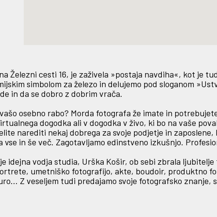
na Železni cesti 16, je zaživela »postaja navdiha«, kot je t
kemijskim simbolom za železo in delujemo pod sloganom »Ust
de in da se dobro z dobrim vrača.
za vašo osebno rabo? Morda fotografa že imate in potrebujete
 virtualnega dogodka ali v dogodka v živo, ki bo na vaše pov
elite narediti nekaj dobrega za svoje podjetje in zaposlene,
vse in še več. Zagotavljamo edinstveno izkušnjo. Profesion
je idejna vodja studia, Urška Košir, ob sebi zbrala ljubitelje
rtrete, umetniško fotografijo, akte, boudoir, produktno fot
uro… Z veseljem tudi predajamo svoje fotografsko znanje, s