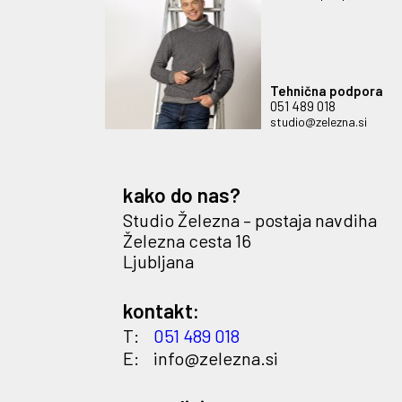
Tehnična podpora
051 489 018
studio@zelezna.si
kako do nas?
Studio Železna – postaja navdiha
Železna cesta 16
Ljubljana
kontakt:
T:
051 489 018
E:
info@zelezna.si