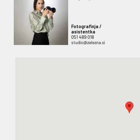
Fotografinja /
asistentka
051 489 018
studio@zelezna.si