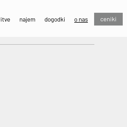
ceniki
itve
najem
dogodki
o nas