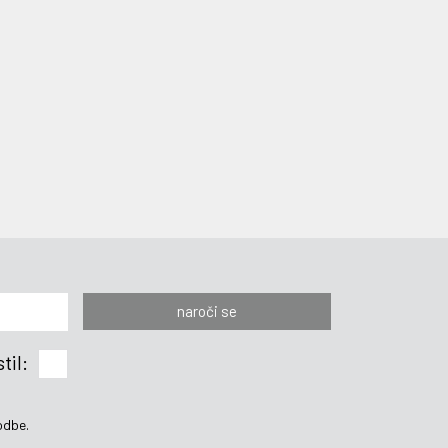
naroči se
til:
odbe.