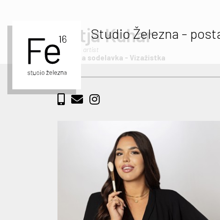
Katja Kuhar
Studio Železna - post
Make up artist
Zunanja sodelavka - Vizažistka