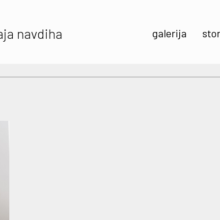
aja navdiha
galerija
stor