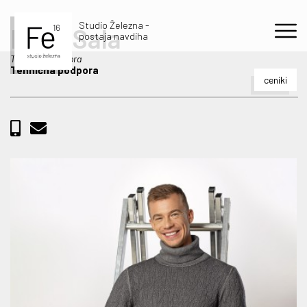
Studio Železna -
Piotr Sala
postaja navdiha
Tehnična podpora
Tehnična podpora
ceniki