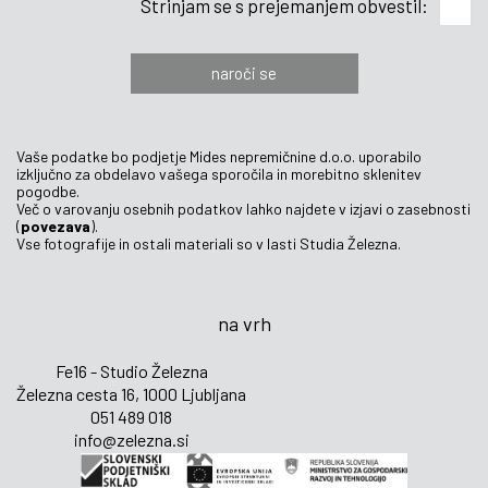
Strinjam se s prejemanjem obvestil:
naroči se
Vaše podatke bo podjetje Mides nepremičnine d.o.o. uporabilo
izključno za obdelavo vašega sporočila in morebitno sklenitev
pogodbe.
Več o varovanju osebnih podatkov lahko najdete v izjavi o zasebnosti
(
povezava
).
Vse fotografije in ostali materiali so v lasti Studia Železna.
na vrh
Fe16 - Studio Železna
Železna cesta 16, 1000 Ljubljana
051 489 018
info@zelezna.si