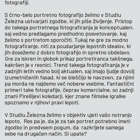
fotografiji.
S črno-belo portretno fotografijo želimo v Studiu
Železna ustvarjati zgodbe, ki jih piše življenje. Pristop
do takega portretnega fotografiranja je konceptualen,
saj vedno predlagamo predhodno posvetovanje, kaj
želimo s portretom sporočiti. Tukaj ne gre za modno
fotografiranje, niti za poudarjanje lepotnih idealov, ki
jih dosežemo z dobro fotografijo in spretno obdelavo.
Gre za iskren in globok prikaz portretiranca takšnega,
kakršen je v resnici. Trend takega fotografiranja je v
zadnjih letih vedno bolj aktualen, saj imajo ljudje dovolj
izumetničenih fasad, ki se bleščijo le navzven, za njimi
pa morda ne najdemo več nobene vsebine. Fantastični
primeri take fotografije, čeprav komercialne, so zadnji
znani Pirellijevi koledarji, kjer znane filmske igralke
spoznamo v njihovi pravi lepoti.
V Studiu Železna želimo v objektiv ujeti vašo notranjo
lepoto. Res pa je, da je za tak portret potrebno imeti
zgodbo in predvsem pogum, da razkrijete samega
sebe na drugačen način. Si upate?