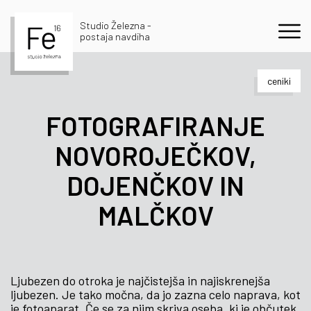
Studio Železna -
postaja navdiha
ceniki
FOTOGRAFIRANJE
NOVOROJEČKOV,
DOJENČKOV IN
MALČKOV
Ljubezen do otroka je najčistejša in najiskrenejša
ljubezen. Je tako močna, da jo zazna celo naprava, kot
je fotoaparat. Če se za njim skriva oseba, ki je občutek