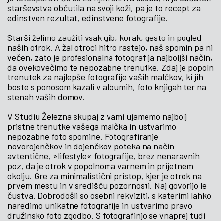
starševstva občutila na svoji koži, pa je to recept za
edinstven rezultat, edinstvene fotografije.
Starši želimo zaužiti vsak gib, korak, gesto in pogled
naših otrok. A žal otroci hitro rastejo, naš spomin pa ni
večen, zato je profesionalna fotografija najboljši način,
da ovekovečimo te nepozabne trenutke. Zdaj je popoln
trenutek za najlepše fotografije vaših malčkov, ki jih
boste s ponosom kazali v albumih, foto knjigah ter na
stenah vaših domov.
V Studiu Železna skupaj z vami ujamemo najbolj
pristne trenutke vašega malčka in ustvarimo
nepozabne foto spomine. Fotografiranje
novorojenčkov in dojenčkov poteka na način
avtentične, »lifestyle« fotografije, brez nenaravnih
poz, da je otrok v popolnoma varnem in prijetnem
okolju. Gre za minimalistični pristop, kjer je otrok na
prvem mestu in v središču pozornosti. Naj govorijo le
čustva. Dobrodošli so osebni rekviziti, s katerimi lahko
naredimo unikatne fotografije in ustvarimo pravo
družinsko foto zgodbo. S fotografinjo se vnaprej tudi