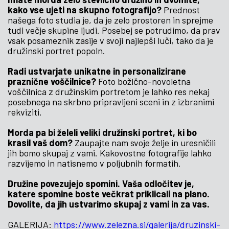
kako vse ujeti na skupno fotografijo?
Prednost
našega foto studia je, da je zelo prostoren in sprejme
tudi večje skupine ljudi. Posebej se potrudimo, da prav
vsak posameznik zasije v svoji najlepši luči, tako da je
družinski portret popoln.
Radi ustvarjate unikatne in personalizirane
praznične voščilnice?
Foto božično-novoletna
voščilnica z družinskim portretom je lahko res nekaj
posebnega na skrbno pripravljeni sceni in z izbranimi
rekviziti.
Morda pa bi želeli veliki družinski portret, ki bo
krasil vaš dom?
Zaupajte nam svoje želje in uresničili
jih bomo skupaj z vami. Kakovostne fotografije lahko
razvijemo in natisnemo v poljubnih formatih.
Družine povezujejo spomini. Vaša odločitev je,
katere spomine boste večkrat priklicali na plano.
Dovolite, da jih ustvarimo skupaj z vami in za vas.
GALERIJA:
https://www.zelezna.si/galerija/druzinski-