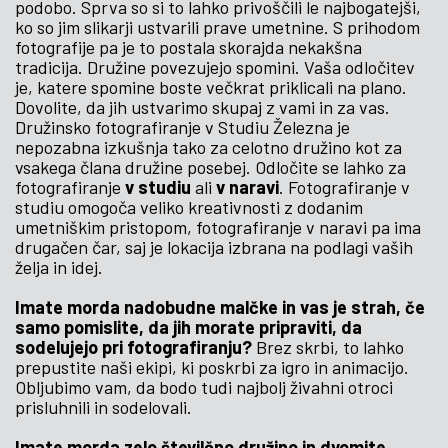
podobo. Sprva so si to lahko privoščili le najbogatejši,
ko so jim slikarji ustvarili prave umetnine. S prihodom
fotografije pa je to postala skorajda nekakšna
tradicija. Družine povezujejo spomini. Vaša odločitev
je, katere spomine boste večkrat priklicali na plano.
Dovolite, da jih ustvarimo skupaj z vami in za vas.
Družinsko fotografiranje v Studiu Železna je
nepozabna izkušnja tako za celotno družino kot za
vsakega člana družine posebej. Odločite se lahko za
fotografiranje
v studiu
ali
v naravi
. Fotografiranje v
studiu omogoča veliko kreativnosti z dodanim
umetniškim pristopom, fotografiranje v naravi pa ima
drugačen čar, saj je lokacija izbrana na podlagi vaših
želja in idej.
Imate morda nadobudne malčke in vas je strah, če
samo pomislite, da jih morate pripraviti, da
sodelujejo pri fotografiranju?
Brez skrbi, to lahko
prepustite naši ekipi, ki poskrbi za igro in animacijo.
Obljubimo vam, da bodo tudi najbolj živahni otroci
prisluhnili in sodelovali.
Imate morda zelo številčno družino in dvomite,